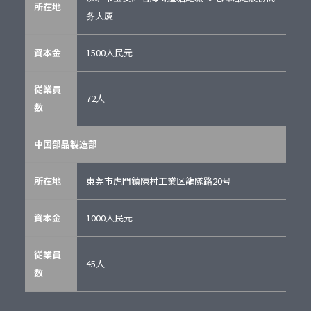
所在地
务大厦
資本金
1500人民元
従業員
72人
数
中国部品製造部
所在地
東莞市虎門鎮陳村工業区龍隊路20号
資本金
1000人民元
従業員
45人
数