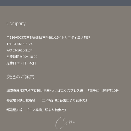
Company
〒116-0003東京都荒川区南千住1-15-4トリニティ三ノ輪7F
TEL 03-5615-2124
FAX 03-5615-2134
営業時間 9:00〜18:00
定休日 土・日・祝日
交通のご案内
JR常磐線/都営地下鉄日比谷線/つくばエクスプレス線 「南千住」駅徒歩10分
都営地下鉄日比谷線 「三ノ輪」駅3番出口より徒歩3分
都電荒川線 「三ノ輪橋」駅より徒歩2分