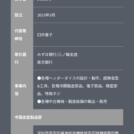
設立
2019年3月
代表取
臼井春子
締役
取引銀
みずほ銀行/三ノ輪支店
行
楽天銀行
●各種ヘッダーダイスの設計・製作、超硬金型
事業内
&工具、各種冷間鍛造部品、電子部品、精密部
容
品、特殊ネジ
●各種中古機械・鍛造設備の輸出・販売
中国金型製造部
深圳市宝安区福海街道塘尾城市花园塘尾股份商